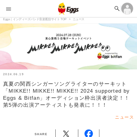


オーディション


ランキング
ログイン
アカウント登録

記事
Eggs｜インディーズバンド音楽配信サイト TOP
ログイン
ニュース

タイムライン
アカウント登録

ライブ情報

楽曲アップロード
2024.06.19
真夏の関西シンガーソングライターのサーキット
「MIKKE!! MIKKE!! MIKKE!! 2024 supported by
Eggs & Bitfan」オーディション枠出演者決定！！
第5弾の出演アーティストも発表に！！！
ニュース
SHARE