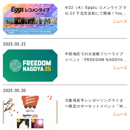
4/22（火）Eggsレコメンライブ V
ol.23 下北沢近松にて開催！YouT
ubeでも無料生配信！
ニュース
2025.03.21
中部地区での大規模フリーライブ
イベント「FREEDOM NAGOYA 2
025」への出演を賭けたオーディシ
ニュース
ョンがスタート!!
2025.03.20
大阪発若手シンガーソングライタ
ー限定のサーキットイベント「MIK
KE!!MIKKE!!MIKKE!!2025下北
ニュース
沢」出演者 オーディションでアイ
ズルナ、ななせの2組の出演が決
定！！