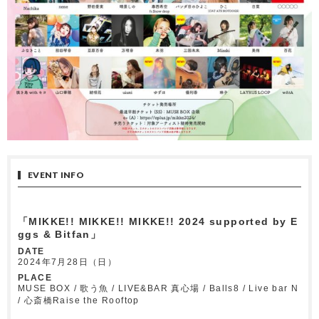
EVENT INFO
「MIKKE!! MIKKE!! MIKKE!! 2024 supported by E
ggs & Bitfan」
DATE
2024年7月28日（日）
PLACE
MUSE BOX / 歌う魚 / LIVE&BAR 真心場 / Balls8 / Live bar N
/ 心斎橋Raise the Rooftop