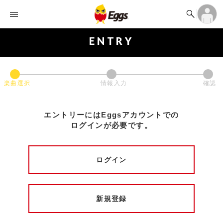


オーディション


ランキング
ログイン
アカウント登録

記事
ログイン
ENTRY

タイムライン
アカウント登録

ライブ情報

楽曲アップロード
楽曲選択
情報入力
確認
エントリーにはEggsアカウントでの
ログインが必要です。
ログイン
新規登録