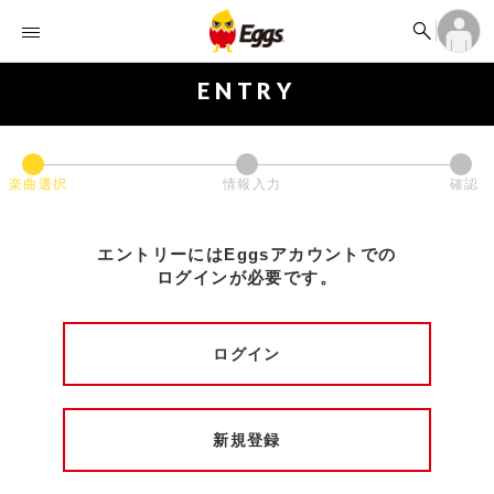


オーディション


ランキング
ログイン
アカウント登録

記事
ログイン
ENTRY

タイムライン
アカウント登録

ライブ情報

楽曲アップロード
楽曲選択
情報入力
確認
エントリーにはEggsアカウントでの
ログインが必要です。
ログイン
新規登録