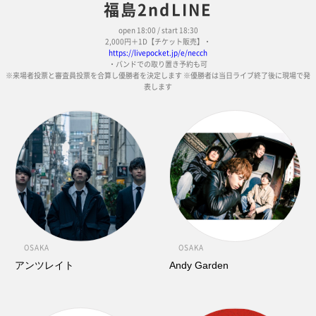
福島2ndLINE
open 18:00 / start 18:30
2,000円＋1D【チケット販売】・
https://livepocket.jp/e/necch
・バンドでの取り置き予約も可
※来場者投票と審査員投票を合算し優勝者を決定します ※優勝者は当日ライブ終了後に現場で発
表します
OSAKA
OSAKA
アンツレイト
Andy Garden