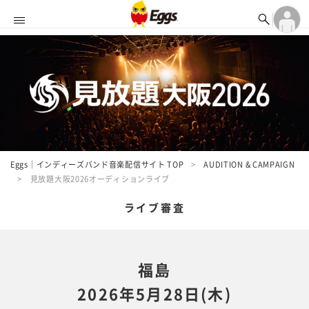

オーディション


ランキング
ログイン

アカウント登録
ログイン
記事

アカウント登録
タイムライン

ライブ情報

楽曲アップロード

Eggs｜インディーズバンド音楽配信サイト TOP
AUDITION & CAMPAIGN
見放題大阪2026オーディションライブ
ライブ審査
福島
2026年5月28日(木)