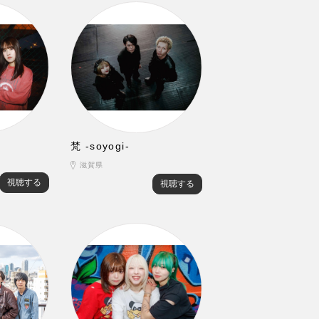
梵 -soyogi-
滋賀県
視聴する
視聴する