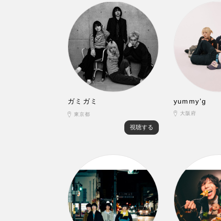
ガミガミ
yummy'g
大阪府
東京都
視聴する