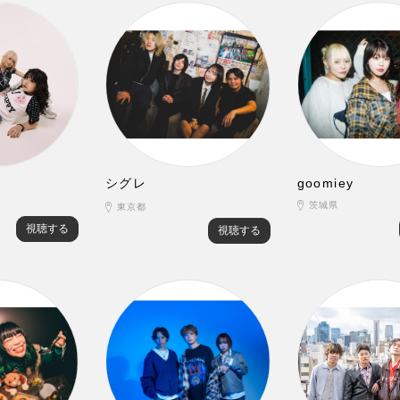
シグレ
goomiey
茨城県
東京都
視聴する
視聴する