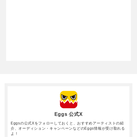
原盤権や著作権（著作権管理）に関しての契約を東急株式
会社および関連会社と締結いただきます。予めご了承くだ
さい。
・本オーディションは複数楽曲のエントリーが可能です。
複数エントリーされたい方は、お手数おかけしますが1曲
ごとにエントリーをお願いします。
・審査結果は通過者にのみ連絡します。落選された方への
個別連絡は行いませんので、予めご了承ください。
・選考通過者は東急株式会社の各種サイト・SNS・雑誌も
しくは、当社が運営する音楽配信プラットフォーム「Egg
s」内の特設ページで、写真・プロフィールを公開させてい
ただく場合があります。
・「渋谷のうた2025 」において、収録・撮影した画像、
動画等の肖像権は、当社及び東急株式会社に帰属するもの
とします。当該画像等をオーディションに関連して、各種
メディアで使用する場合があります。
Eggs 公式X
・グランプリ、準グランプリの受賞が決定した際はEggs P
Eggsの公式Xをフォローしておくと、おすすめアーティストの紹
assから受賞楽曲の配信を実施させていただきます。タイ
介、オーディション・キャンペーンなどのEggs情報が受け取れる
ミング等については受賞後相談とさせていただきます。予
よ！