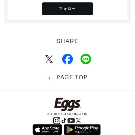
めご了承ください。
フォロー
・応募後の途中辞退は原則認められません。ただし、バン
ドユニットの解散、メンバーの脱退等の事情があった場合
は考慮します。
・天候や非常事態の発生、新型コロナウイルス等感染症の
流行等を含め、東急株式会社または当社が運営上やむを得
ないと判断した場合、本イベントを中止することがありま
す。
・当社は、エントリーに関して生じた損害または損失など
については、当社の故意または重過失に起因する場合を除
き、一切の責任を負わないものとします。
PAGE TOP
・エントリー後、応募アーティストが社会的に著しい過失
や刑事・民事的な事件にかかった場合、その状況によって
（係争または係争中、逮捕及び書類送検）は失格となる場
合があります。
・エントリーに関連して当社との間において訴訟の必要が
© TOKYU CORPORATION.
生じた場合は、東京地方裁判所または東京簡易裁判所を第
一審の専属的合意管轄裁判所とします。