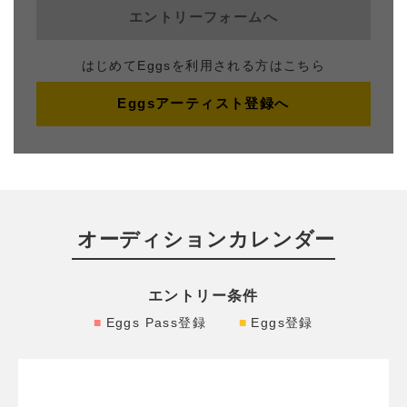
エントリーフォームへ
・オーディション参加費、選考費、その他オーディション
に掛かる費用は一切ありません。（但し、応募に伴う制作
はじめてEggsを利用される方はこちら
費、通信費等は各自ご負担ください）
・「渋谷のうた2025」のプライズが決定した場合の出演料
Eggsアーティスト登録へ
はありません。
・ 2025年10月19日(日)に開催予定の渋谷音楽祭SHIBUY
A109ステージ会場や制作場所までの国内交通費、宿泊費
に関しては、主催者の定めに応じて主催者にて負担しま
す。詳細については、プライズ確定後、個別にお知らせし
ます。
オーディションカレンダー
・未成年の方は、エントリーの際に保護者の同意署名が必
要です。
エントリー条件
・バンド等グループでエントリーする場合は、必ず「注意
事項」「プライバシーポリシー」をメンバー全員が確認
Eggs Pass登録
Eggs登録
し、メンバー全員のプロフィールをエントリーフォーム内
の”メンバー情報“に必ずご入力ください。“メンバー情
報”への入力をもって、注意事項の内容を承諾したものとみ
なします。