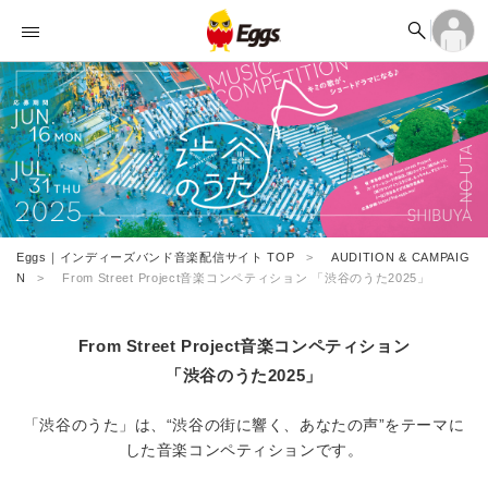


オーディション

ログイン

ランキング
アカウント登録
ログイン

記事
アカウント登録

タイムライン

ライブ情報

楽曲アップロード
Eggs｜インディーズバンド音楽配信サイト TOP
AUDITION & CAMPAIG
N
From Street Project音楽コンペティション 「渋谷のうた2025」
From Street Project音楽コンペティション
「渋谷のうた2025」
「渋谷のうた」は、“渋谷の街に響く、あなたの声”をテーマに
した音楽コンペティションです。