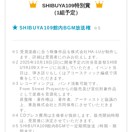
SHIBUYA109特別賞
（1組予定）
SHIBUYA109館内BGM放送権
※5
※1 受賞楽曲に合う映像作品を株式会社HA-LUが制作し
ます。詳細は受賞者にのみお伝えします。
※2 2025年10月19日(日)に開催予定の渋谷音楽祭SHIB
UYA109ステージに出演していただき、
イベント当
日は、弾き語りもしくはアコースティック編成で演
奏をしていただきます。
※3 レコーディングは、バンド演奏可能です。
From Street Projectからの販売及び宣伝対象作品
として楽曲を音源化します。
原盤権・著作権は、著作者、アーティストと協議の
上、東急株式会社と共同保有にさせていただきま
す。
※4 CDプレス費用は主催者が負担します。販売開始時期
は、受賞後に決定させていただきます。
※5 SHIBUYA109館内BGMで一定期間放送（時期・期
間未定）