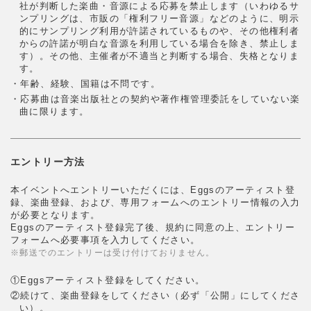
社が判断した楽曲・音源による応募を禁止します（いわゆるサ
ンプリングは、市販の「権利フリー音源」などのように、明示
的にサンプリング利用が許諾されているものや、その他権利者
からの許諾が明白な音源を利用している場合を除き、禁止しま
す）。その他、主催者が不適当と判断する場合、失格となりま
す。
・年齢、経験、国籍は不問です。
・応募曲は音楽出版社との契約や著作権管理委託をしていない楽
曲に限ります。
エントリー方法
本イベントへエントリーいただくには、Eggsのアーティスト登
録、楽曲登録、および、専用フォームへのエントリー情報の入力
が必要となります。
Eggsのアーティスト登録完了後、規約に同意の上、エントリー
フォームへ必要事項を入力してください。
※郵送でのエントリーは受け付けておりません。
①Eggsアーティスト登録をしてください。
②続けて、楽曲登録をしてください（必ず「公開」にしてくださ
い）。