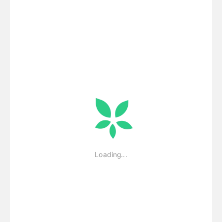
・“メンバー情報”には、バンド等グループの活動に定期的
に参加しているサポートメンバーや、オリジナル曲、MV等
の作品制作に参加しているスタッフを加えることも可能で
す。ただし、本オーディションにのみ参加するサポートメ
ンバーや、作品制作に関与していないスタッフ（例：事務
作業のみ行っているスタッフ）は、今回の応募の対象外で
す。対象外の方の情報を“メンバー情報”に記載した場合、
選考を行わない場合があります。
・Eggsで非公開設定している楽曲はエントリーの際には選
択できません。
・審査に伴う音源・映像についてはオリジナル曲、オリジ
ナル映像に限ります。
・また、他者の著作権を侵害するような音源・旋律・効果
音等があると判断した場合エントリーを取り消させていた
だく場合があります。
・応募曲の著作権は著作者に帰属しますが、プライズに伴
う原盤権・著作権は、東急株式会社と著作者、アーティス
トと共同保有になります。
・グランプリ、準グランプリの受賞が決定した際は別途、