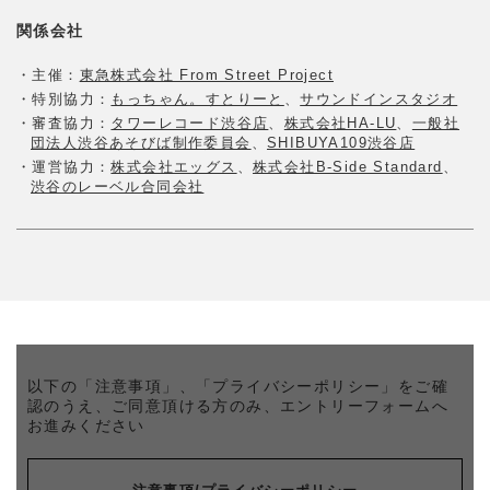
関係会社
・主催：
東急株式会社 From Street Project
・特別協力：
もっちゃん。すとりーと
、
サウンドインスタジオ
・審査協力：
タワーレコード渋谷店
、
株式会社HA-LU
、
一般社
団法人渋谷あそびば制作委員会
、
SHIBUYA109渋谷店
・運営協力：
株式会社エッグス
、
株式会社B-Side Standard
、
渋谷のレーベル合同会社
以下の「注意事項」、「プライバシーポリシー」をご確
認のうえ、
ご同意頂ける方のみ、エントリーフォームへ
お進みください