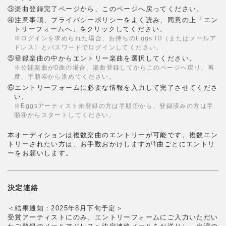
③楽曲登録完了ページから、このページへ戻ってください。
④注意事項、プライバシーポリシーをよく読み、同意の上「エン
トリーフォームへ」をクリックしてください。
※ログインを求められた場合、お持ちのEggs ID（またはメールア
ドレス）とパスワードでログインしてください。
⑤登録楽曲の中からエントリー楽曲を選択してください。
※公開楽曲が0曲の場合、楽曲登録してからこのページへ戻り、再
度、手順④から進めてください。
⑥エントリーフォームに必要な情報を入力して完了させてくださ
い。
※Eggsアーティスト未登録の方は手順①から、登録済みの方は手
順④からスタートしてください。
本オーディションは複数楽曲のエントリーが可能です。複数エン
トリーされたい方は、お手数おかけしますが1曲ごとにエントリ
ーをお願いします。
決定連絡
＜結果通知：2025年8月下旬予定＞
受賞アーティストにのみ、エントリーフォームにご入力いただい