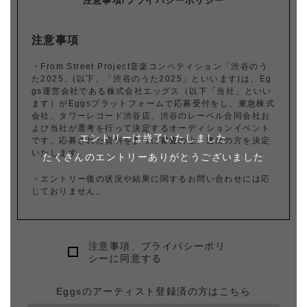
注意事項/プライバシーポリシー
注意事項
・From Street Project音楽コンペティション「渋谷のう
た2025」(以下、「渋谷のうた2025」といいます)は、Eg
gs運営会社である株式会社エッグス（以下「当社」といい
ます）がEggsプラットフォームで応募受付をし、東急株式
会社、タワーレコード渋谷店、渋谷のレーベル合同会社お
よび当社が選考を行って決定するオーディションイベント
エントリーは終了いたしました
です。応募された資料を参考に審査の上、進出の方を決定
いたします。
たくさんのエントリーありがとうございました
・エントリー後の状況や結果に関するお問い合わせには応
じておりません。
・デモ音源等のお持ち込みや直接の面接等には一切応じて
おりません。
注意事項、プライバシーポリ
・審査は関係団体の代表による協議の上で行います。
シーに同意する
・審査内容、選考基準、選考状況等についての問い合わせ
Eggsのアーティスト登録済の方はこちら
には関係団体いずれにご連絡いただいても一切お答えしか
ねますので予めご了承ください。