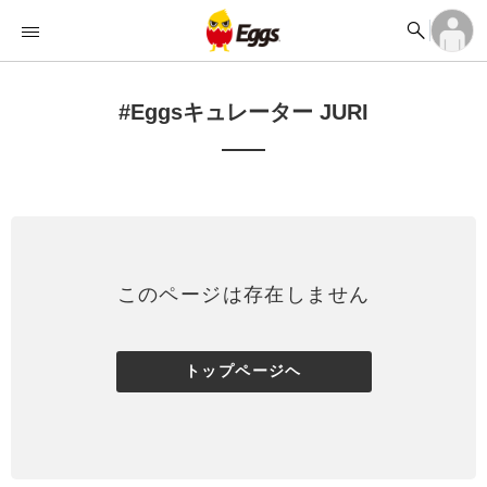


オーディション


ランキング
ログイン
アカウント登録

記事
ログイン

タイムライン
アカウント登録
#Eggsキュレーター JURI

ライブ情報

楽曲アップロード
このページは存在しません
トップページヘ