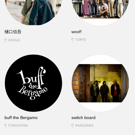
樋口信吾
woof!
TOKYO
HYOGO
buff the Bergamo
switch board
FUKUSHIMA
KANAGAWA