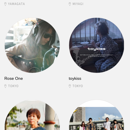
YAMAGATA
MIYAGI
Rose One
toykiss
TOKYO
TOKYO