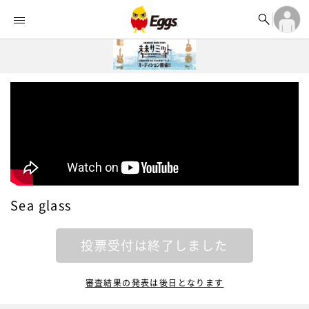


オーディション


ランキング
ログイン

記事
アカウント登録
ログイン

タイムライン
アカウント登録

ライブ情報

楽曲アップロード
Sea glass
投票受付は終了しました
審査結果の発表は後日となります