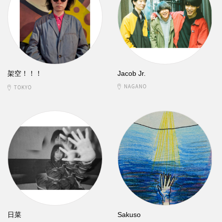
架空！！！
Jacob Jr.
NAGANO
TOKYO
日菜
Sakuso