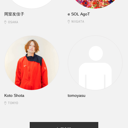
岡室友佳子
e SOL AgoT
NIIGATA
OSAKA
Koto Shota
tomoyasu
TOKYO