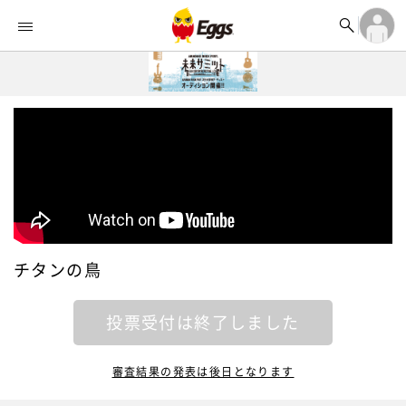


オーディション


ランキング
ログイン

記事
アカウント登録
ログイン

タイムライン
アカウント登録

ライブ情報

楽曲アップロード
チタンの鳥
投票受付は終了しました
審査結果の発表は後日となります