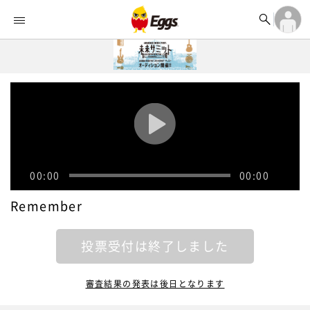


オーディション


ランキング
ログイン

記事
アカウント登録
ログイン

タイムライン
アカウント登録

ライブ情報

楽曲アップロード
00:00
00:00
Remember
投票受付は終了しました
審査結果の発表は後日となります