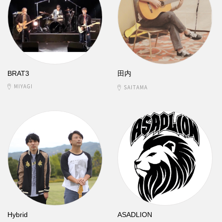
BRAT3
田内
MIYAGI
SAITAMA
Hybrid
ASADLION