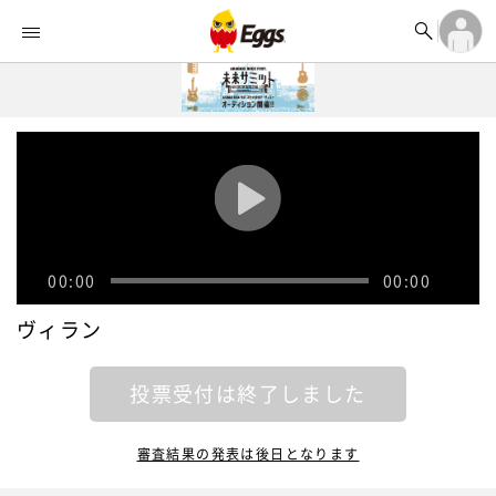


オーディション


ランキング
ログイン

記事
アカウント登録
ログイン

タイムライン
アカウント登録

ライブ情報

楽曲アップロード
00:00
00:00
ヴィラン
投票受付は終了しました
審査結果の発表は後日となります