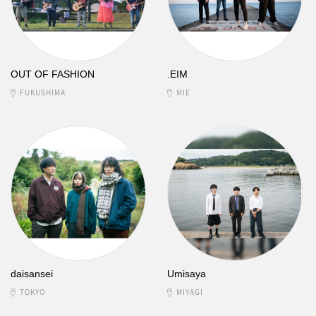
OUT OF FASHION
.EIM
FUKUSHIMA
MIE
daisansei
Umisaya
TOKYO
MIYAGI