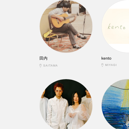
田内
kento
MIYAGI
SAITAMA