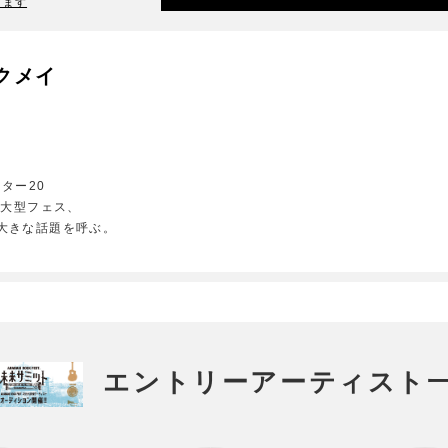
ります
クメイ
ター20
で大型フェス、
から大きな話題を呼ぶ。
エントリーアーティスト