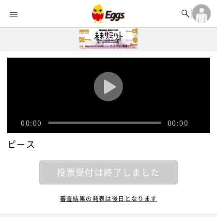


オーディション


ランキング
ログイン

記事
アカウント登録
ログイン

タイムライン
アカウント登録

ライブ情報

楽曲アップロード
00:00
00:00
ピース
投票受付は終了しました
審査結果の発表は後日となります