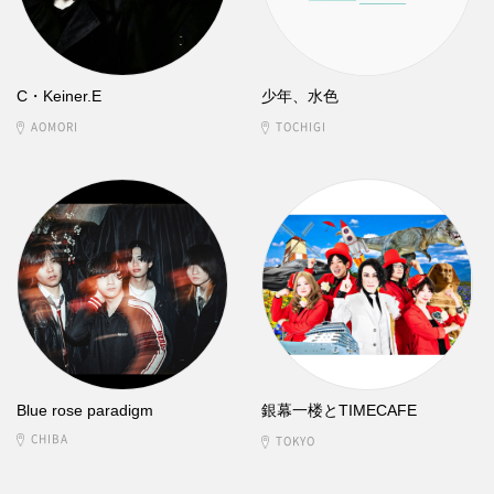
C・Keiner.E
少年、水色
AOMORI
TOCHIGI
Blue rose paradigm
銀幕一楼とTIMECAFE
CHIBA
TOKYO