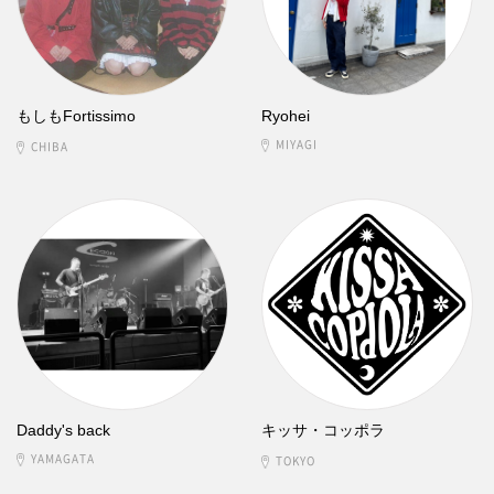
もしもFortissimo
Ryohei
MIYAGI
CHIBA
Daddy's back
キッサ・コッポラ
YAMAGATA
TOKYO