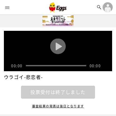


オーディション


ランキング
ログイン

記事
アカウント登録
ログイン

タイムライン
アカウント登録

ライブ情報

楽曲アップロード
00:00
00:00
ウラゴイ-悲恋者-
投票受付は終了しました
審査結果の発表は後日となります