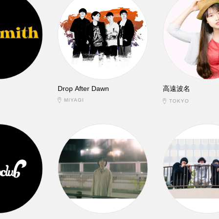
Drop After Dawn
高遠波名
MIYAGI
TOKYO