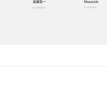
遠藤龍一
Massclub
OSAKA
MIYAGI