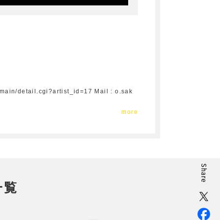
ail.cgi?artist_id=17 Mail : o.sak
more
一覧