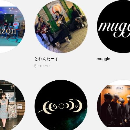
とれんたーず
muggle
TOKYO