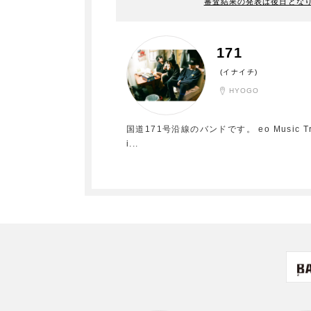
審査結果の発表は後日とな
171
(イナイチ)
HYOGO
国道171号沿線のバンドです。 eo Music Try 一次
i
...