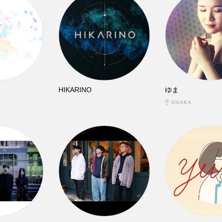
HIKARINO
ゆま
OSAKA