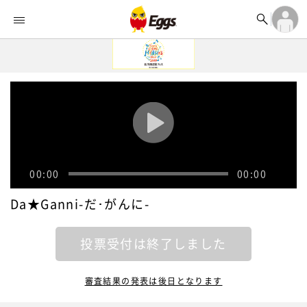


オーディション


ランキング
ログイン

記事
アカウント登録
ログイン

タイムライン
アカウント登録

ライブ情報

楽曲アップロード
00:00
00:00
Da★Ganni-だ･がんに-
投票受付は終了しました
審査結果の発表は後日となります