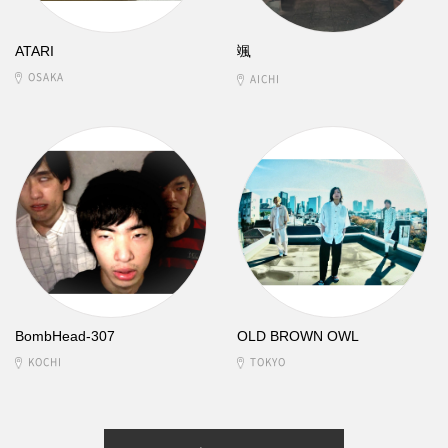
ATARI
颯
OSAKA
AICHI
BombHead-307
OLD BROWN OWL
KOCHI
TOKYO