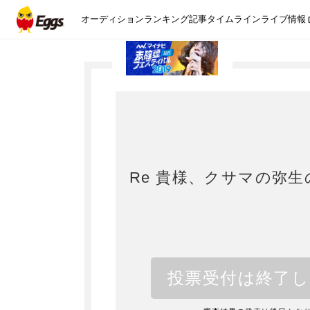
オーディション
ランキング
記事
タイムライン
ライブ情報
Re 貴様、クサマの弥生
投票受付は終了