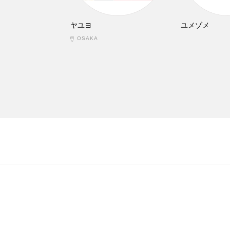
ヤユヨ
ユメゾメ
OSAKA