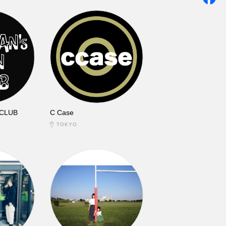
 CLUB
C Case
TOKYO