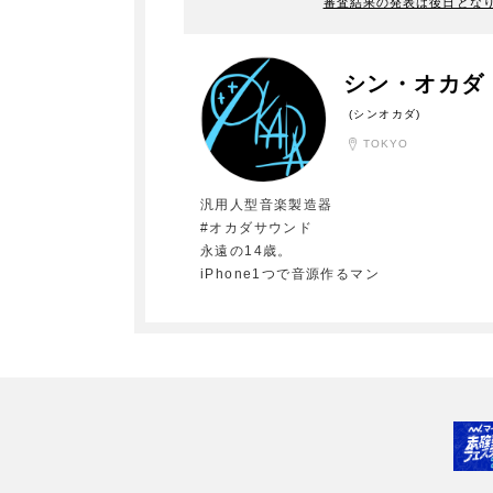
審査結果の発表は後日とな
シン・オカダ
(シンオカダ)
TOKYO
汎用人型音楽製造器
#オカダサウンド
永遠の14歳。
iPhone1つで音源作るマン