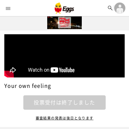


オーディション


ランキング
ログイン

記事
アカウント登録
ログイン

タイムライン
アカウント登録

ライブ情報

楽曲アップロード
Your own feeling
投票受付は終了しました
審査結果の発表は後日となります