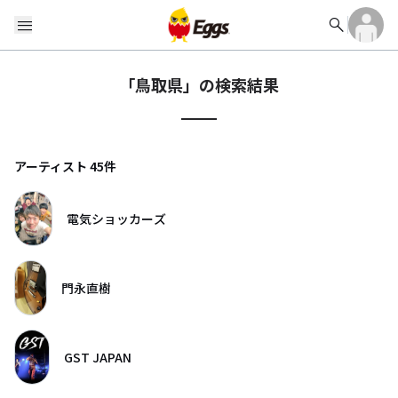
search
menu
「
鳥取県
」の検索結果
アーティスト
45
件
電気ショッカーズ
門永直樹
GST JAPAN