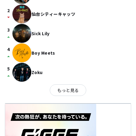
2
仙台シティーキャッツ
arrow_drop_down
3
Sick Lily
arrow_drop_up
4
Boy Meets
arrow_drop_up
5
Zoku
arrow_drop_up
もっと見る