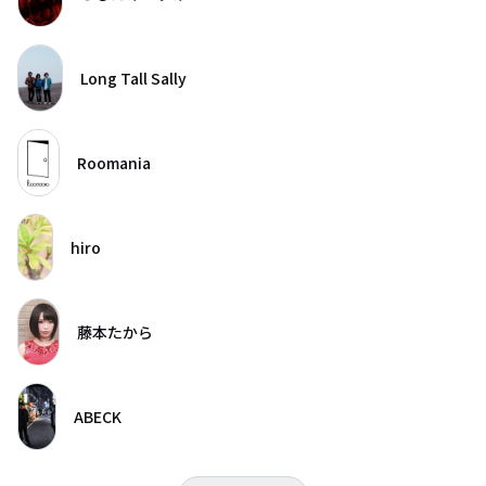
Long Tall Sally
Roomania
hiro
藤本たから
ABECK