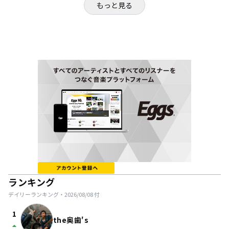
もっと見る
ランキング
デイリーランキング・
2026/08/08
付
1
the奥歯's
arrow_drop_up