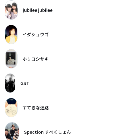
jubilee jubilee
イダショウゴ
ホリコシサキ
GST
すてきな迷路
Spection すぺくしょん