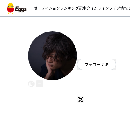
オーディション
ランキング
記事
タイムライン
ライブ情報
open_
おさむ氏
EggsID：
036_osamushi
2
フォロワー
フォローする
福岡県
ポップ
/
ロック
OFFICIAL WEBSITE