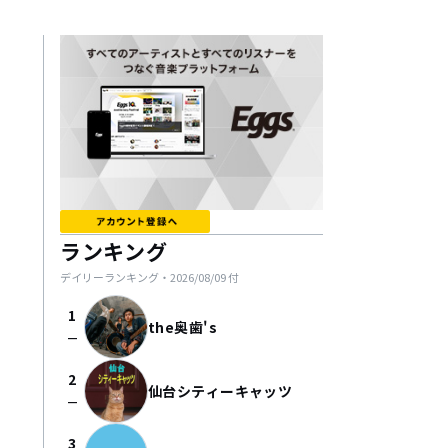
ランキング
デイリーランキング・
2026/08/09
付
1
the奥歯's
check_indeterminate_small
2
仙台シティーキャッツ
check_indeterminate_small
3