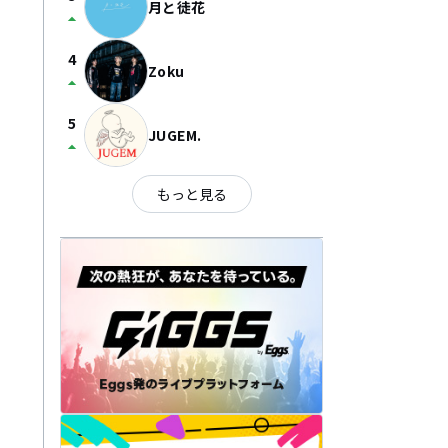
月と徒花
arrow_drop_up
4
Zoku
arrow_drop_up
5
JUGEM.
arrow_drop_up
もっと見る