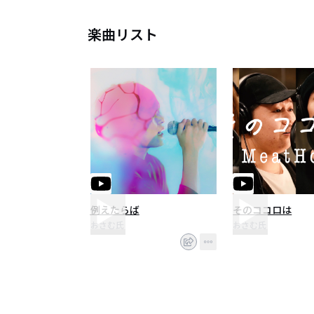
楽曲リスト
例えたらば
そのココロは
おさむ氏
おさむ氏