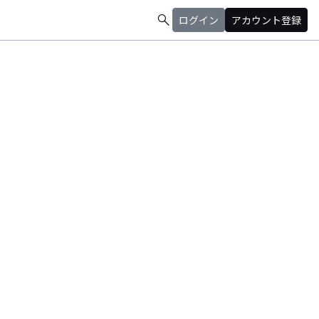
search
ログイン
アカウント登録
歌うたい、Perfo★ism 楽曲、ラインスタンプ、映像制作 、幅広く活動中！ Youtubeチャンネル➡︎ https://t.co/0MZpUjVqtC 写真AC➡︎ https://t.co/4QKPrWqnsA