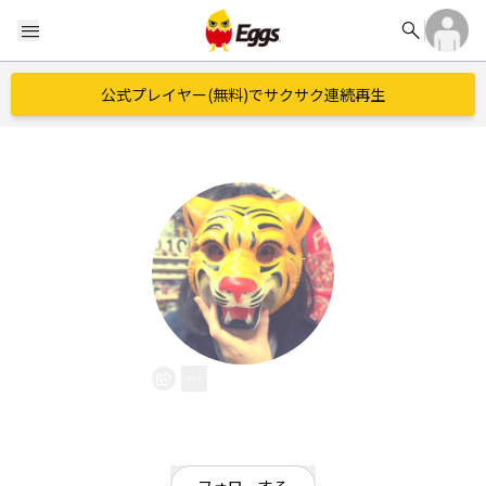
search
menu
公式プレイヤー(無料)でサクサク連続再生
1101
EggsID：
1101new
9
フォロワー