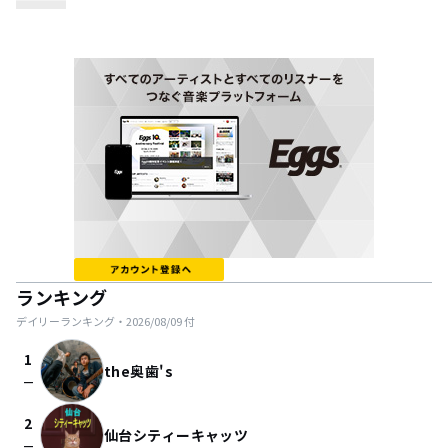
ランキング
デイリーランキング・
2026/08/09
付
1
the奥歯's
check_indeterminate_small
2
仙台シティーキャッツ
check_indeterminate_small