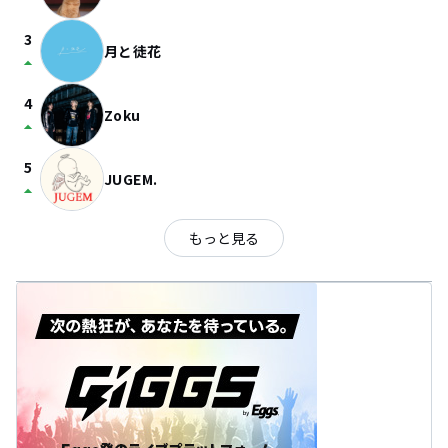
3
月と徒花
arrow_drop_up
4
Zoku
arrow_drop_up
5
JUGEM.
arrow_drop_up
もっと見る