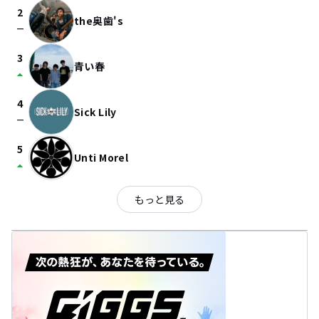
2
the奥歯's
check_indeterminate_small
3
青い春
arrow_drop_up
4
Sick Lily
check_indeterminate_small
5
Unti Morel
arrow_drop_up
もっと見る