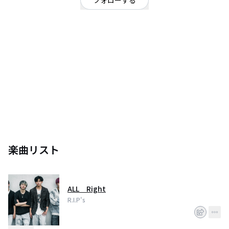
フォローする
愛知県
ロック
/
ハードロック・ヘビーメタル
OFFICIAL WEBSITE
2023/04/7結成
first live
2023年4月29日（土）
「JOSHIDAI ROCK」
sakae TIGHT ROPE
18:30open 19:00start
前売り2000円 当日2500円（D別）
[ACT]kulu／UNDERGRUNGE／r.i.p.s
楽曲リスト
ALL Right
R.I.P's