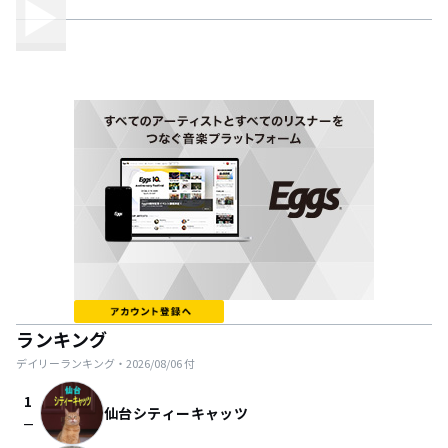
ランキング
デイリーランキング・
2026/08/06
付
1
仙台シティーキャッツ
check_indeterminate_small