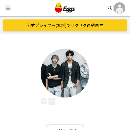
search
menu
公式プレイヤー(無料)でサクサク連続再生
R.I.P's
EggsID：
202320
0
フォロワー