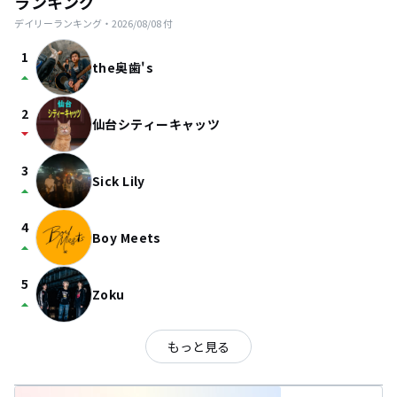
ランキング
デイリーランキング・
2026/08/08
付
1
the奥歯's
arrow_drop_up
2
仙台シティーキャッツ
arrow_drop_down
3
Sick Lily
arrow_drop_up
4
Boy Meets
arrow_drop_up
5
Zoku
arrow_drop_up
もっと見る