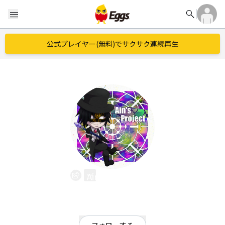
search
menu
公式プレイヤー(無料)でサクサク連続再生
Ain’s Project
EggsID：
AinsProject
3
フォロワー