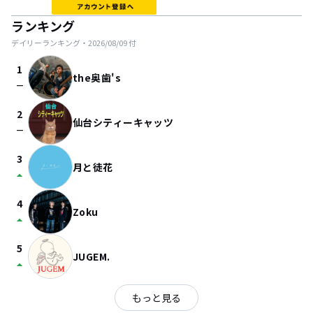
ランキング
デイリーランキング・
2026/08/09
付
1
the奥歯's
check_indeterminate_small
2
仙台シティーキャッツ
check_indeterminate_small
3
月と徒花
arrow_drop_up
4
Zoku
arrow_drop_up
5
JUGEM.
arrow_drop_up
もっと見る