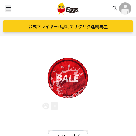
search
menu
公式プレイヤー(無料)でサクサク連続再生
BALE
EggsID：
BALE
0
フォロワー