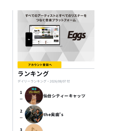
ランキング
デイリーランキング・
2026/08/07
付
1
仙台シティーキャッツ
check_indeterminate_small
2
the奥歯's
check_indeterminate_small
3