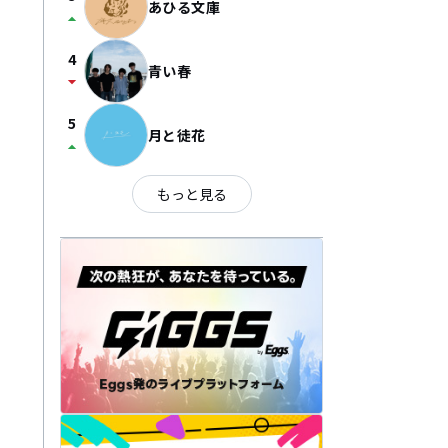
あひる文庫
arrow_drop_up
4
青い春
arrow_drop_down
5
月と徒花
arrow_drop_up
もっと見る