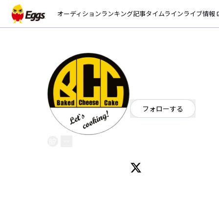
オーディション
ランキング
記事
タイムライン
ライブ情報
open_
Baked Cheese C
EggsID：
BCC3Peace
31
フォロワー
フォローする
京都府
ロック
/
パンクバンド
OFFICIAL WEBSITE
京都発スリーピースロックバンド