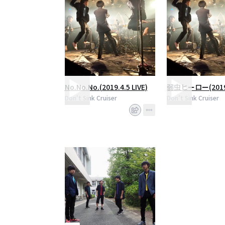
No.No.No.(2019.4.5 LIVE)
弱虫ヒーロー(2019.4
Don't Sink Cruiser
Don't Sink Cruiser