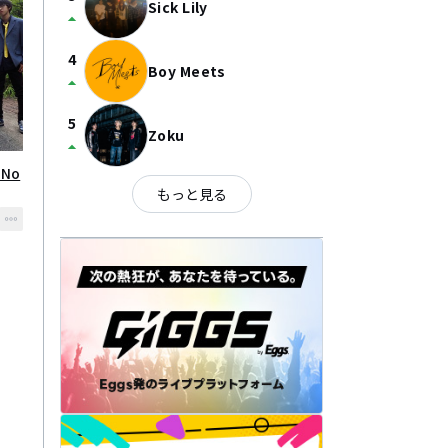
Sick Lily
arrow_drop_up
4
Boy Meets
arrow_drop_up
5
Zoku
arrow_drop_up
No
もっと見る