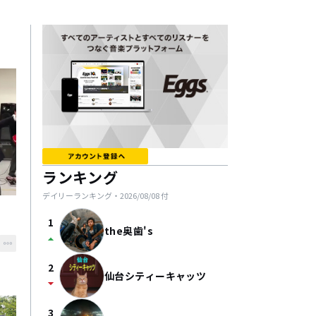
ランキング
デイリーランキング・
2026/08/08
付
1
the奥歯's
arrow_drop_up
2
仙台シティーキャッツ
arrow_drop_down
3