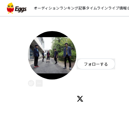
オーディション
ランキング
記事
タイムライン
ライブ情報
open_
Don't Sink Cruis
EggsID：
Dontsinkcruiser
21
フォロワー
フォローする
大阪府
ロック
OFFICIAL WEBSITE
高校生バンド、Don't Sink Cru