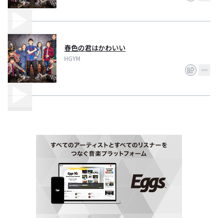
春色の君はかわいい
HGYM