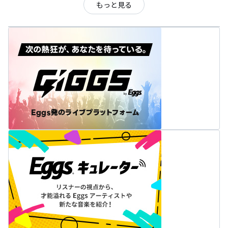
もっと見る