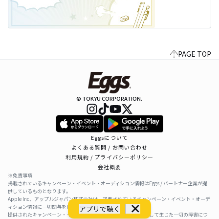
PAGE TOP
© TOKYU CORPORATION.
Eggsについて
よくある質問 / お問い合わせ
利用規約 / プライバシーポリシー
会社概要
※免責事項
掲載されているキャンペーン・イベント・オーディション情報はEggs / パートナー企業が提
供しているものとなります。
Apple Inc、アップルジャパン株式会社は、掲載されているキャンペーン・イベント・オーデ
ィション情報に一切関与をしておりません。
アプリで聴く
提供されたキャンペーン・イベント・オーディション情報を利用して生じた一切の障害につ