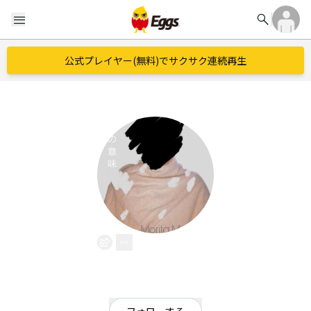
search
menu
公式プレイヤー(無料)でサクサク連続再生
らぶ子
EggsID：
LoveFlower04
2
フォロワー