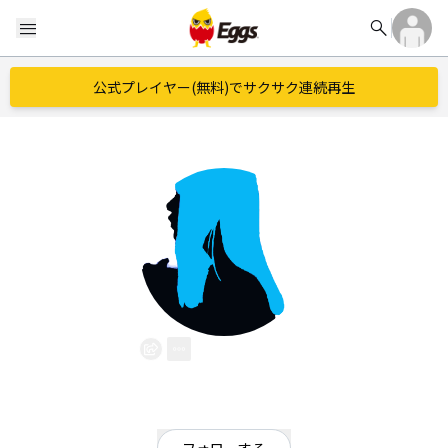
search
menu
公式プレイヤー(無料)でサクサク連続再生
Lyric_A
EggsID：
Lyric_A
1
フォロワー