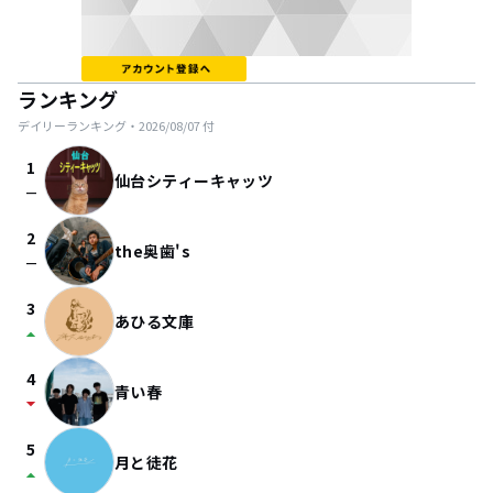
ランキング
デイリーランキング・
2026/08/07
付
1
仙台シティーキャッツ
check_indeterminate_small
2
the奥歯's
check_indeterminate_small
3
あひる文庫
arrow_drop_up
4
青い春
arrow_drop_down
5
月と徒花
arrow_drop_up