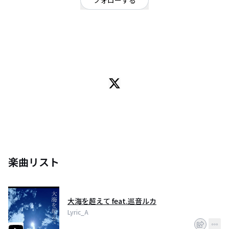
フォローする
東京都
ポップ
/
オルタナティブ
OFFICIAL WEBSITE
Lyric_A（リリッカ）です。
青春ノ無駄ヅカイというユニットで曲作ってます。
どうぞよろしくお願いします。
Vocal:朱々
Music&Lyric：Lyric_Aす。
楽曲リスト
大海を超えて feat.巡音ルカ
Lyric_A