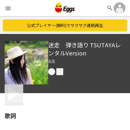
search
menu
公式プレイヤー(無料)でサクサク連続再生
迷走 弾き語り TSUTAYAレ
ンタルVersion
未来
歌詞