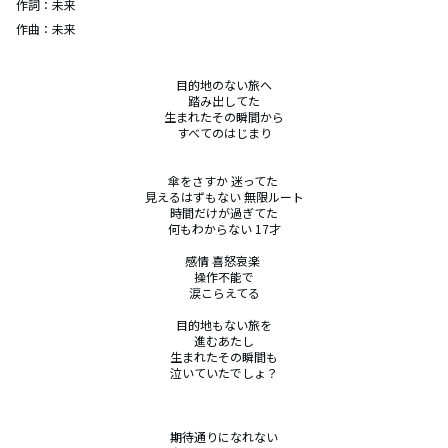
作詞：
未来
作曲：
未来
目的地のない旅へ

踏み出してた

生まれたその瞬間から

すべてのはじまり

傘をさすか 迷ってた 

見えるはずもない 無限ルート

時間だけが過ぎてた

何もわからない 17才

感情 喜怒哀楽 

操作不能で

涙こらえてる

目的地もない旅を

進むあたし

生まれたその瞬間も

泣いていたでしょ？

期待通りになれない
