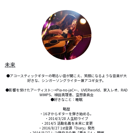
未来
●アコースティックギターの明るい音が聞こえ、笑顔になるような音楽が大
好きな、シンガーソングライター兼アコギ女子。

●影響を受けたアーティスト::→Pia-no-jaC←、UVERworld、家入レオ、RAD
WIMPS、植田真理恵、空想委員会

●好きなこと：睡眠

略歴

・16才からギターを弾き始める。

・2014/3/28 人生初ライブ

・2014/5 活動名義を未来に変更

・2016/8/27 1st音源「Diary」発売

・2016/8/27 レコ発自主企画「夢きぶん」開催
