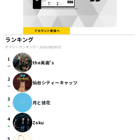
ランキング
デイリーランキング・
2026/08/09
付
1
the奥歯's
check_indeterminate_small
2
仙台シティーキャッツ
check_indeterminate_small
3
月と徒花
arrow_drop_up
4
Zoku
arrow_drop_up
5