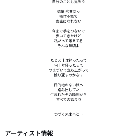
自分のことも見失う

感情 悲喜交々

操作不能で

素直になれない

今まで手をつないで

歩いてきたけど

私だって考えてる

そんな年頃よ

たとえ十年経ったって

何十年経ったって

つまづいて立ち上がって

繰り返すのかな？

目的地のない旅へ

踏み出してた

生まれたその瞬間から

すべての始まり

つづく未来へと…
アーティスト情報