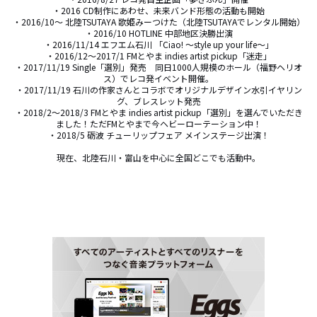
・2016 CD制作にあわせ、未来バンド形態の活動も開始

・2016/10～ 北陸TSUTAYA 歌姫みーつけた（北陸TSUTAYAでレンタル開始）

・2016/10 HOTLINE 中部地区決勝出演

・2016/11/14 エフエム石川 「Ciao! ～style up your life～」

・2016/12～2017/1 FMとやま indies artist pickup「迷走」

・2017/11/19 Single「選別」発売　同日1000人規模のホール（福野ヘリオ
ス）でレコ発イベント開催。

・2017/11/19 石川の作家さんとコラボでオリジナルデザイン水引イヤリン
グ、ブレスレット発売

・2018/2～2018/3 FMとやま indies artist pickup「選別」を選んでいただき
ました！ただFMとやまで今ヘビーローテーション中！

・2018/5 砺波 チューリップフェア メインステージ出演！

現在、北陸石川・富山を中心に全国どこでも活動中。