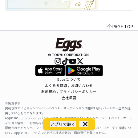
PAGE TOP
© TOKYU CORPORATION.
Eggsについて
よくある質問 / お問い合わせ
利用規約 / プライバシーポリシー
会社概要
※免責事項
掲載されているキャンペーン・イベント・オーディション情報はEggs / パートナー企業が提
供しているものとなります。
Apple Inc、アップルジャパン株式会社は、掲載されているキャンペーン・イベント・オーデ
ィション情報に一切関与をしておりません。
アプリで聴く
提供されたキャンペーン・イベント・オーディション情報を利用して生じた一切の障害につ
いて、Apple Inc、アップルジャパン株式会社は一切の責任を負いません。