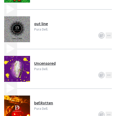
out line
Pura Dell.
Uncensored
Pura Dell.
bef.Rotten
Pura Dell.