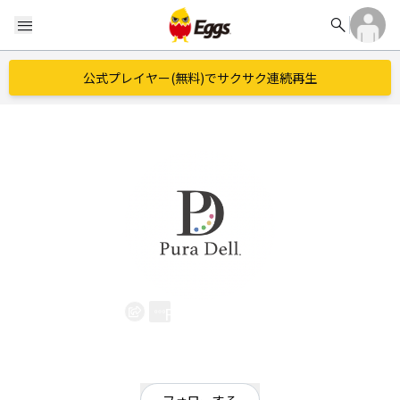
search
menu
公式プレイヤー(無料)でサクサク連続再生
Pura Dell.
EggsID：
PaleDullscale
3
フォロワー