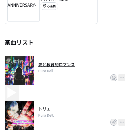
VERSARY-
location_on
心斎橋
楽曲リスト
愛と教育的ロマンス
Pura Dell.
トリエ
Pura Dell.