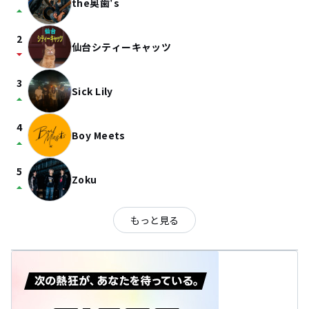
the奥歯's
arrow_drop_up
2
仙台シティーキャッツ
arrow_drop_down
3
Sick Lily
arrow_drop_up
4
Boy Meets
arrow_drop_up
5
Zoku
arrow_drop_up
もっと見る