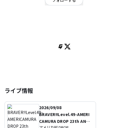
フォローする
大阪府
ミクスチャー
/
ロック
/
ポストロック
OFFICIAL WEBSITE
大阪吹田発 ４人組ロックバンド
主に心斎橋・アメ村で活動中
ライブ情報
2026/09/08
BRAVER!!Level.49-AMERI
CAMURA DROP 23th ANNI
アメリカ村 DROP