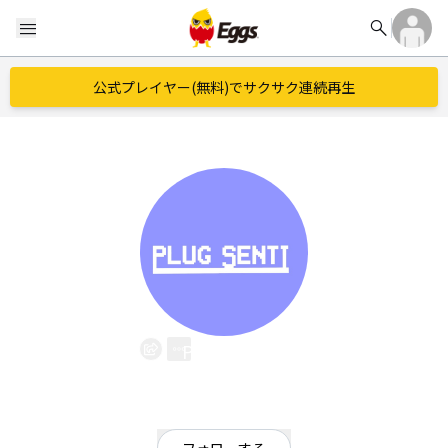
search
menu
公式プレイヤー(無料)でサクサク連続再生
Plug senti
EggsID：
Plugsenti
0
フォロワー