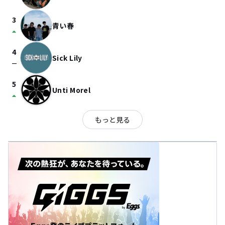
3
青い春
arrow_drop_up
4
Sick Lily
check_indeterminate_small
5
Unti Morel
arrow_drop_up
もっと見る