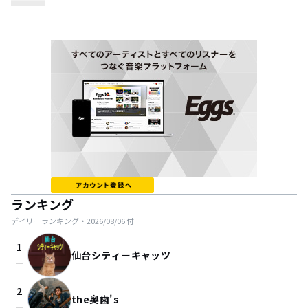
ランキング
デイリーランキング・
2026/08/06
付
1
仙台シティーキャッツ
check_indeterminate_small
2
the奥歯's
check_indeterminate_small