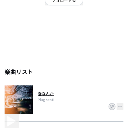
フォローする
滋賀県
ロック
/
ギターロック
滋賀県発 不格好をありのままに
楽曲リスト
春なんか
Plug senti