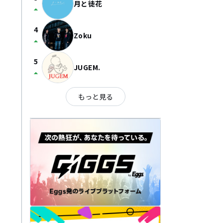
月と徒花
arrow_drop_up
4
Zoku
arrow_drop_up
5
JUGEM.
arrow_drop_up
もっと見る