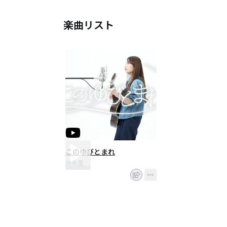
楽曲リスト
このゆびとまれ
詩央里