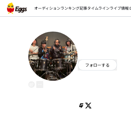
オーディション
ランキング
記事
タイムライン
ライブ情報
open_
Silver Brunia
EggsID：
SilverBrunia
12
フォロワー
フォローする
千葉県
ロック
OFFICIAL WEBSITE
全日制と定時制が組んだ
昼のやつと夜のやつの高校生バン