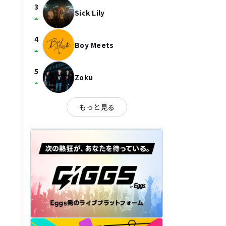
3
Sick Lily
arrow_drop_up
4
Boy Meets
arrow_drop_up
5
Zoku
arrow_drop_up
もっと見る