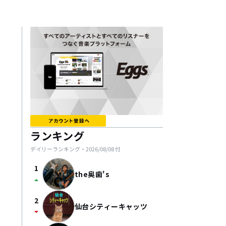
ランキング
デイリーランキング・
2026/08/08
付
1
the奥歯's
arrow_drop_up
2
仙台シティーキャッツ
arrow_drop_down