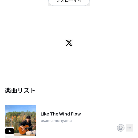
フォローする
福岡県
OFFICIAL WEBSITE
音楽の波動を通じて地球、宇宙、自然の風、水、火、土などの要素、
愛や生命の力、魂の喜びなど、スピリチュアルな世界観を表現しています。
旅が好きで、様々な国を歩いてはその風土や文化、自然から
インスピレーションを受け取って、それを音に表すのが喜びです。
過去に旅をして影響を受けた土地は
アリゾナ、ニューメキシコ、ギリシャ、ハワイ、スペイン、、
などがあります。
主要楽器はナイロン弦のギターですが、それ以外にも
ネイティブアメリカンフルート、バリトンウクレレ、
楽曲リスト
クリスタルボウル、シンギングボウル、などを演奏して
オリジナル曲や即興演奏をやります。
Like The Wind Flow
スタイルとしてはサウンドヒーリング ミュージック、ニューエイジ、
クラシカル、ジャズ、スパニッシュ、民族、エスニック音楽などをブレンド
osamu moriyama
した
一つのジャンルにこだわらない幅広い音楽性を表現しています。