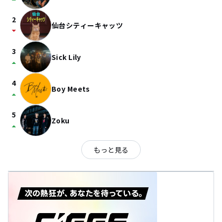
2
仙台シティーキャッツ
arrow_drop_down
3
Sick Lily
arrow_drop_up
4
Boy Meets
arrow_drop_up
5
Zoku
arrow_drop_up
もっと見る