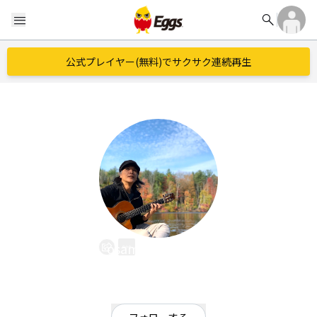
search
menu
公式プレイヤー(無料)でサクサク連続再生
osamu moriyama
EggsID：
SnufkinOsamu
0
フォロワー