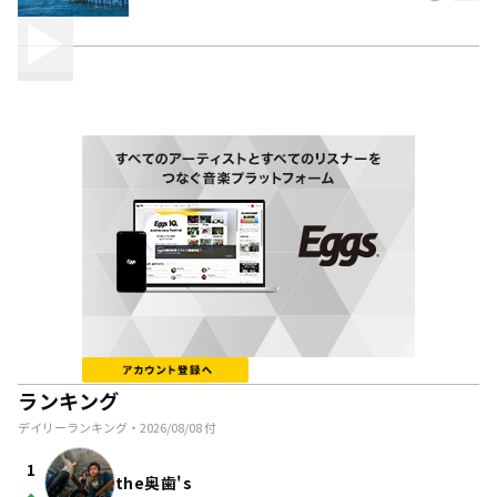
ランキング
デイリーランキング・
2026/08/08
付
1
the奥歯's
arrow_drop_up