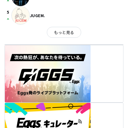
arrow_drop_up
5
JUGEM.
arrow_drop_up
もっと見る