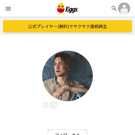
search
menu
公式プレイヤー(無料)でサクサク連続再生
TAQU ALITY
EggsID：
TAQUALITY
0
フォロワー