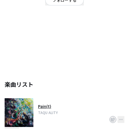
フォローする
岡山県
シンガーソングライター
/
R&B
OFFICIAL WEBSITE
TAQU ALITY[タク・オリティー] 作詞作曲からREC・MIX・マスタリングまで完
全自主制作のシンガーソングライター。 新旧様々な年代の洋楽からインスパ
イアを受け、洋風でおしゃれなトラックから生み出されるストリート感やレ
トロ感が特徴。 「海外に行った気分」「日本語で歌える洋楽」をコンセプト
にしている。 クリアな声質とファルセットが魅力で各曲のピークポイントに
繰り出されるハイトーンボイスは聴く者の満足度を高める。 ーーー来歴ーー
ー 1996年12月3日 岡山県倉敷市生まれ 幼少期から家族とカラオケに頻繁に
行っていたので音楽には馴染みがあった。 目立ちたがり屋な性格だったのも
あり, 将来は"スター"になりたいとぼんやり夢に描いていた。 高校生の頃、友
達, 家族の知人とよくカラオケに行っていたが そこで度々「歌手になった方
楽曲リスト
がいい」と多くの人から言われるようになりプロを意識するようになった。
高校を卒業した18歳からプロを目指そうと奮起し、活動を開始した。 独学で
歌を練習しオーディションやコンテストをたくさん受けてきた。 ファイナル
出場や県大会優勝、審査員高評価など あと一歩の所も何度かあったが結果に
苦悩する日々。 独学に限界を感じていた所へ, 突如やってきたコロナ禍をき
Pain(t)
っかけに自分の人生を見つめ直し、上京を決意。 東京・埼玉・神奈川と様々
TAQU ALITY
な芸能スクールを掛け持ちし、徹底的に基礎をたたき上げ技術を磨いた。 25
歳までボーイズグループ加入志望だったが 応募条件の年齢制限などを理由に
断念。 しかしこれまでの道筋で”届けたい音楽スタイル”が明確になりシンガ