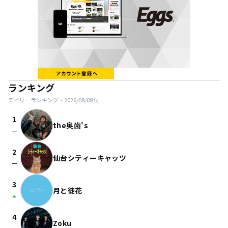
ランキング
デイリーランキング・
2026/08/09
付
1
the奥歯's
check_indeterminate_small
2
仙台シティーキャッツ
check_indeterminate_small
3
月と徒花
arrow_drop_up
4
Zoku