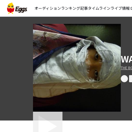
オーディション
ランキング
記事
タイムライン
ライブ情報
open_
W
THE B