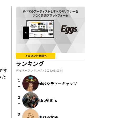
ランキング
です
デイリーランキング・
2026/08/07
付
みた
1
仙台シティーキャッツ
check_indeterminate_small
2
the奥歯's
check_indeterminate_small
3
あひる文庫