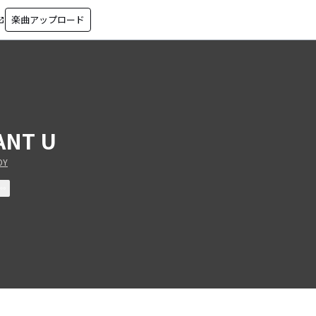
楽曲アップロード
in_new
ANT U
OY