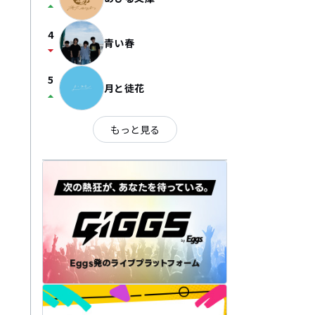
arrow_drop_up
4
青い春
arrow_drop_down
5
月と徒花
arrow_drop_up
もっと見る