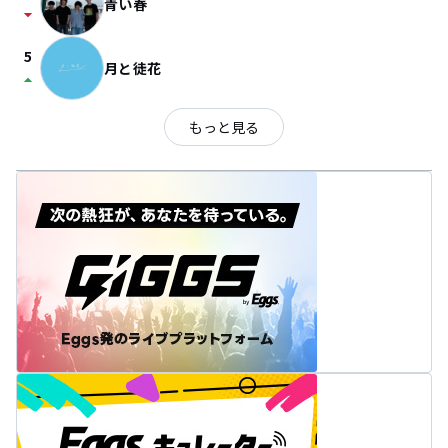
青い春
arrow_drop_down
5
月と徒花
arrow_drop_up
もっと見る