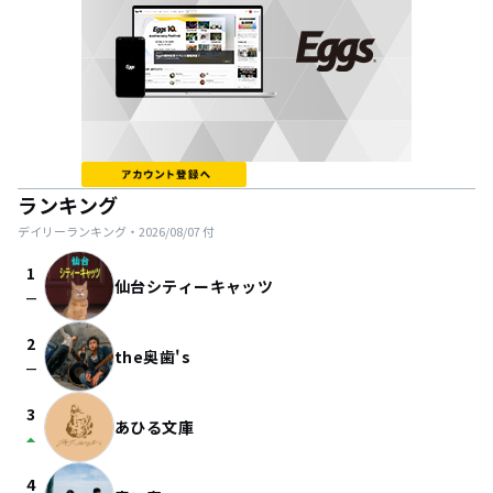
ランキング
デイリーランキング・
2026/08/07
付
1
仙台シティーキャッツ
check_indeterminate_small
2
the奥歯's
check_indeterminate_small
3
あひる文庫
arrow_drop_up
4