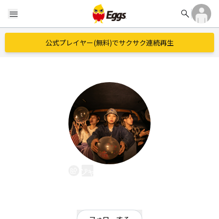
search
menu
公式プレイヤー(無料)でサクサク連続再生
ジャンキー58%
EggsID：
__Junky58___1
140
フォロワー