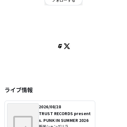
フォローする
大阪府
パンク・メロコア・ハードコア
OFFICIAL WEBSITE
【ジャンキー58%】
Gt.Vo. まお、Ba.Vo.もえ、Dr.Vo.ちいの3人からなる、
おチャメな女子3人が奏でるUSパンクロックバンド。
​大阪を中心に活動中。
夢はパンクで世界中を笑いにつつむこと。​
お問い合わせ→junky58.official@gmail.com
ライブ情報
2026/08/28
TRUST RECORDS present
s. PUNK IN SUMMER 2026
新栄シャングリラ