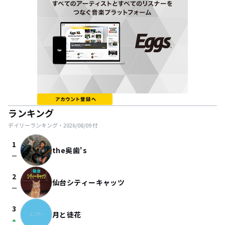
ランキング
デイリーランキング・
2026/08/09
付
1
the奥歯's
check_indeterminate_small
2
仙台シティーキャッツ
check_indeterminate_small
3
月と徒花
arrow_drop_up