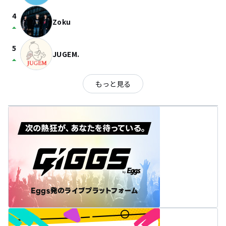
4
Zoku
arrow_drop_up
5
JUGEM.
arrow_drop_up
もっと見る