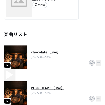
location_on
名古屋
楽曲リスト
chocolate［Live］
ジャンキー58%
PUNK HEART［Live］
ジャンキー58%