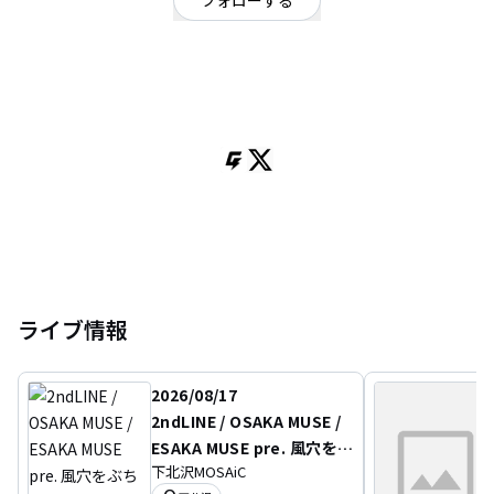
フォローする
奈良県
シンガーソングライター
/
ポップ
OFFICIAL WEBSITE
奈良 シンガーソングライター
ライブ情報
2026/08/17
2ndLINE / OSAKA MUSE /
ESAKA MUSE pre. 風穴をぶ
下北沢MOSAiC
ちあけるツアー'26