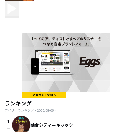
ランキング
デイリーランキング・
2026/08/06
付
1
仙台シティーキャッツ
check_indeterminate_small