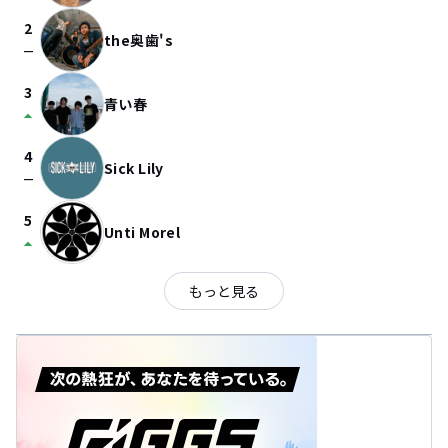
2
the奥歯's
check_indeterminate_small
3
青い春
arrow_drop_up
4
Sick Lily
check_indeterminate_small
5
Unti Morel
arrow_drop_up
もっと見る