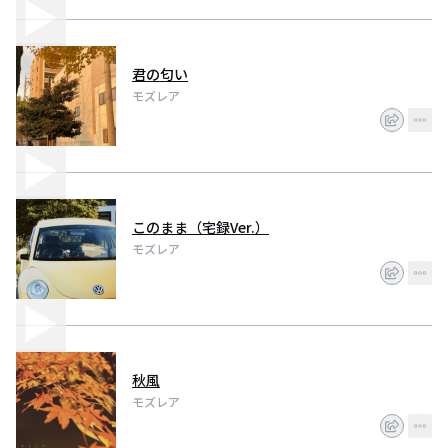
君の匂い
モズレア
このまま（宅録Ver.）
モズレア
秋風
モズレア