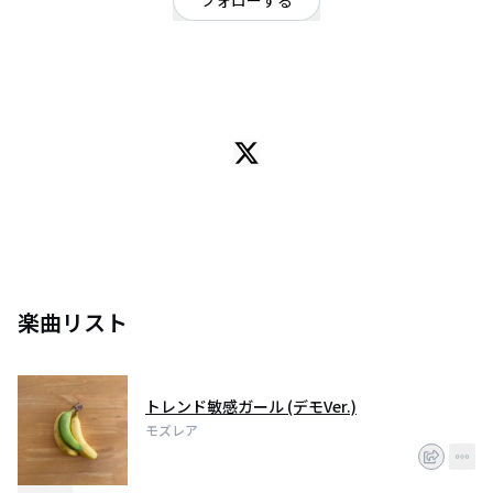
フォローする
愛知県
ギターロック
/
オルタナティブ
名古屋発ガールズ3ピースバンド
Gt.Vo じゅり
Sup.Ba かほ
Sup.Dr めい
楽曲リスト
トレンド敏感ガール (デモVer.)
モズレア