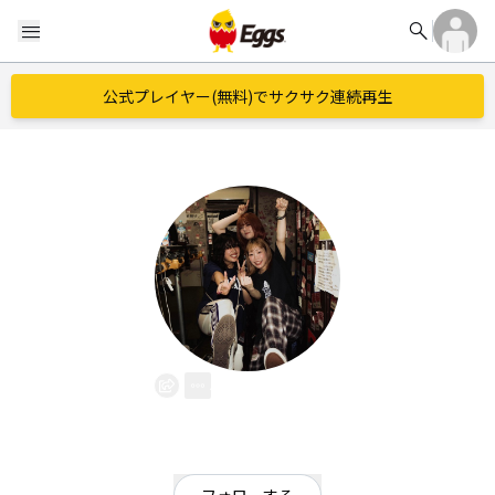
search
menu
公式プレイヤー(無料)でサクサク連続再生
モズレア
EggsID：
_mozulea_
21
フォロワー