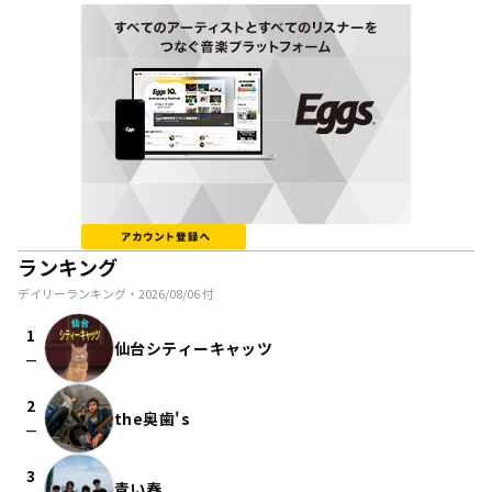
ランキング
デイリーランキング・
2026/08/06
付
1
仙台シティーキャッツ
check_indeterminate_small
2
the奥歯's
check_indeterminate_small
3
青い春