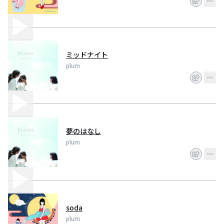
ミッドナイト
plum
夢のはなし
plum
soda
plum