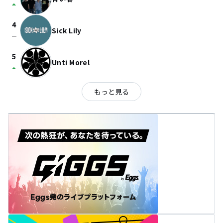
arrow_drop_up
4
Sick Lily
check_indeterminate_small
5
Unti Morel
arrow_drop_up
もっと見る