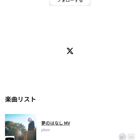
フォローする
東京都
ロック
/
ポップ
OFFICIAL WEBSITE
3ピースガールズロックバンド。
2017年6月結成。同年12月よりライブ活動開始。現在は都内を中心にライブ
活動を行っている。
2018年12月5日に1st single「夢のはなし」発売。
レコ発を兼ねたワンマンライブが同年12月11日高田馬場CLUB PHASEにて開
催。
2019年8月26日には1st EP「soda」のリリースが決定し、それに伴い「soda
飲み干そうよツアー」を開催。
「夢のはなし」「say you love me」のMVがYouTubeにて公開中。
楽曲リスト
【ライブ情報】
3/13 @新宿SAMURAI
夢のはなし MV
3/30 @渋谷CLUB CRAWL
plum