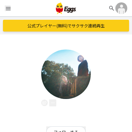
search
menu
公式プレイヤー(無料)でサクサク連続再生
plum
EggsID：
_plum_band
461
フォロワー