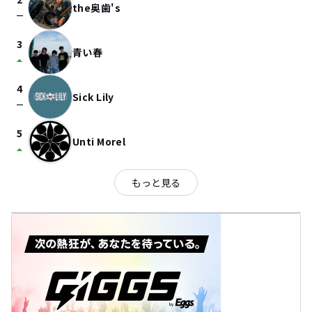
the奥歯's
check_indeterminate_small
3
青い春
arrow_drop_up
4
Sick Lily
check_indeterminate_small
5
Unti Morel
arrow_drop_up
もっと見る