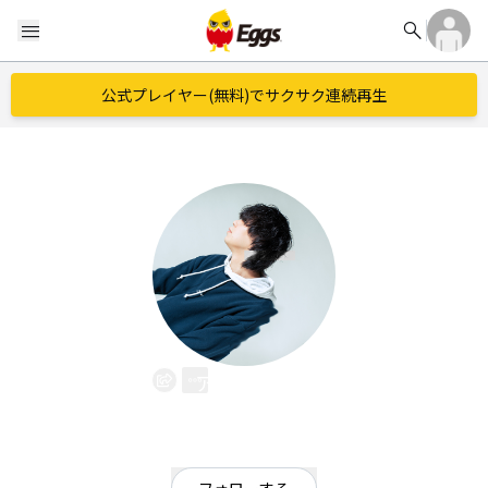
search
menu
公式プレイヤー(無料)でサクサク連続再生
アベタクジ
EggsID：
abe_takuji
9
フォロワー