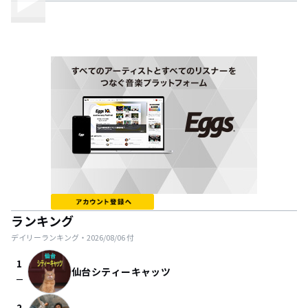
ランキング
デイリーランキング・
2026/08/06
付
1
仙台シティーキャッツ
check_indeterminate_small
2