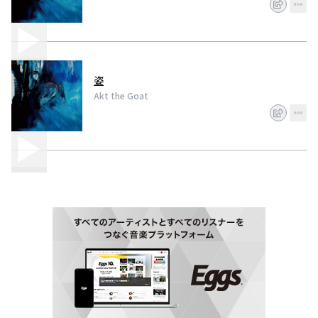
姿
Akt the Goat