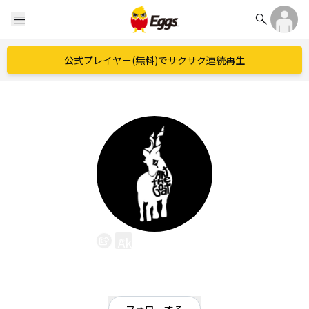
search
menu
公式プレイヤー(無料)でサクサク連続再生
Akt the Goat
EggsID：
akt_the_goat_
3
フォロワー