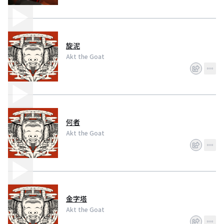
旋泥
Akt the Goat
何者
Akt the Goat
金字塔
Akt the Goat