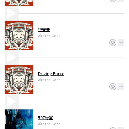
悦天楽
Akt the Goat
Driving Force
Akt the Goat
507号室
Akt the Goat