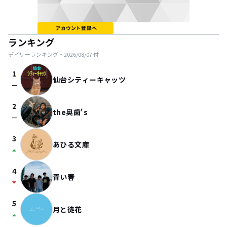
ランキング
デイリーランキング・
2026/08/07
付
1
仙台シティーキャッツ
check_indeterminate_small
2
the奥歯's
check_indeterminate_small
3
あひる文庫
arrow_drop_up
4
青い春
arrow_drop_down
5
月と徒花
arrow_drop_up