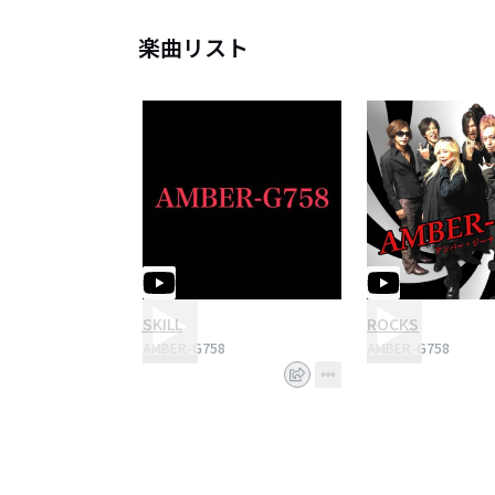
楽曲リスト
SKILL
ROCKS
AMBER-G758
AMBER-G758