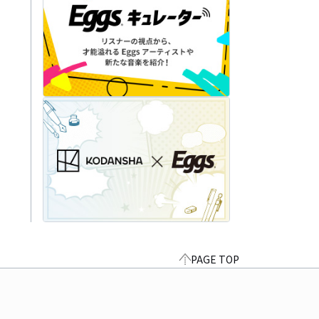
PAGE TOP